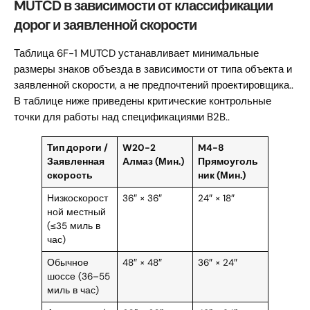
MUTCD в зависимости от классификации
дорог и заявленной скорости
Таблица 6F-1 MUTCD устанавливает минимальные
размеры знаков объезда в зависимости от типа объекта и
заявленной скорости, а не предпочтений проектировщика..
В таблице ниже приведены критические контрольные
точки для работы над спецификациями B2B..
Тип дороги /
W20-2
M4-8
Заявленная
Алмаз (Мин.)
Прямоуголь
скорость
ник (Мин.)
Низкоскорост
36″ × 36″
24″ × 18″
ной местный
(≤35 миль в
час)
Обычное
48″ × 48″
36″ × 24″
шоссе (36–55
миль в час)