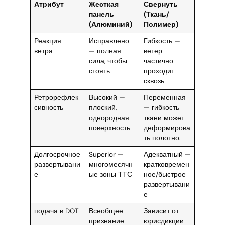
Атрибут
Жесткая
Свернуть
панель
(Ткань/
(Алюминий)
Полимер)
Реакция
Исправлено
Гибкость —
ветра
— полная
ветер
сила, чтобы
частично
стоять
проходит
сквозь
Ретрорефлек
Высокий —
Переменная
сивность
плоский,
— гибкость
однородная
ткани может
поверхность
деформирова
ть полотно.
Долгосрочное
Superior —
Адекватный —
развертывани
многомесячн
кратковремен
е
ые зоны ТТС
ное/быстрое
развертывани
е
подача в DOT
Всеобщее
Зависит от
признание
юрисдикции