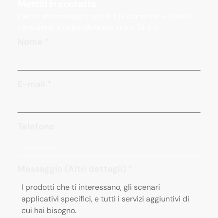
Mettiti in contatto
Lascia un messaggio con le tue domande e i nostri
consulenti ti risponderanno entro 24 ore.
Nome
*
E-mail
*
Telefono
Messaggio (Altri dettagli)
*