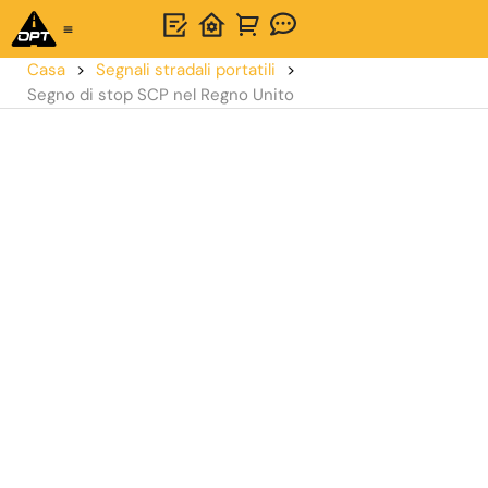
Soluzione unica
Informazioni su OPTSIGNS
Casa
>
Segnali stradali portatili
>
Segno di stop SCP nel Regno Unito