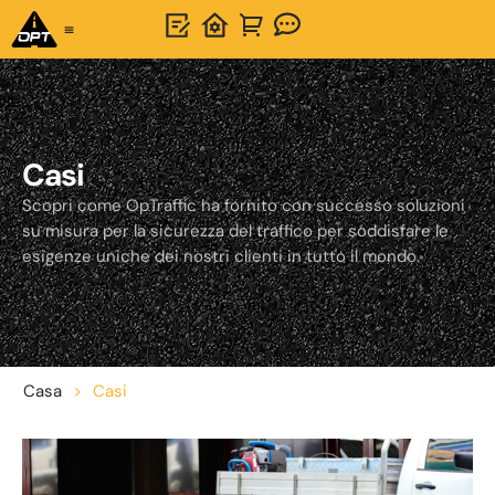
Soluzione unica
Informazioni su OPTSIGNS
Casi
Scopri come OpTraffic ha fornito con successo soluzioni
su misura per la sicurezza del traffico per soddisfare le
esigenze uniche dei nostri clienti in tutto il mondo.
Casa
>
Casi