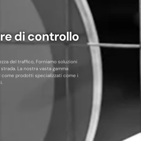
e di controllo
zza del traffico, Forniamo soluzioni
a strada. La nostra vasta gamma
sì come prodotti specializzati come i
i.