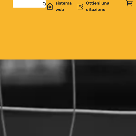
sistema
Ottieni una
web
citazione