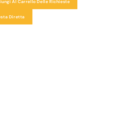
iungi Al Carrello Delle Richieste
esta Diretta