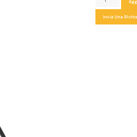
Agg
Invia Una Richi