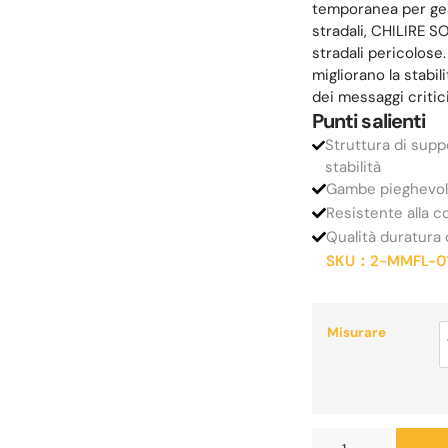
temporanea per gesti
stradali, CHILIRE S
stradali pericolose
migliorano la stabil
dei messaggi critici 
Punti salienti
Struttura di sup
stabilità
Gambe pieghevoli
Resistente alla c
Qualità duratura
SKU：
2-MMFL-0
Misurare