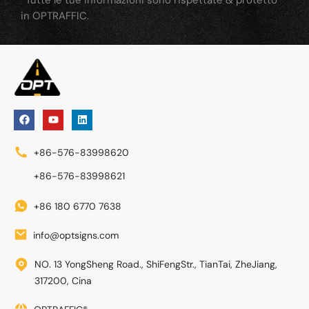
in OPTRAFFIC.
+86-576-83998620
+86-576-83998621
+86 180 6770 7638
info@optsigns.com
NO. 13 YongSheng Road., ShiFengStr., TianTai, ZheJiang,
317200, Cina