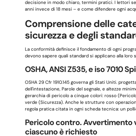
decisione in modo chiaro, termini pratici. I lettor
anni invece di 18 mesi – e come difendere ogni acq
Comprensione delle categ
sicurezza e degli standa
La conformità definisce il fondamento di ogni programm
devono sapere quali standard si applicano alla loro s
OSHA, ANSI Z535, e iso 7010 Sp
OSHA 29 Cfr 1910.145 governa gli Stati Uniti. progett
dell'intestazione, Parole del segnale, e altezze mini
gerarchia di pericolo a cinque colori: rosso (Pericolo
verde (Sicurezza). Anche le strutture con operazion
regola pratica citata in ogni scheda tecnica: un pollic
Pericolo contro. Avvertimento 
ciascuno è richiesto