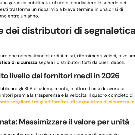
na garanzia pubblicata, rifiuto di condividere le schede dei
esti trasforma un risparmio a breve termine in una crisi di
ano entro un anno.
e dei distributori di segnaletic
ture che necessitano di ordini misti, rifornimenti veloci, o volum
etica di sicurezza
separa i distributori forti da quelli deboli.
lto livello dai fornitori medi in 2026
bblicare gli SLA di adempimento, e offrire flussi di lavoro di
nitori premia la trasparenza e la velocità. Il quadro completo di
ome scegliere i migliori fornitori di segnaletica di sicurezza in
ata: Massimizzare il valore per unità
unico substrato. Le piante spesso riducono il conteggio