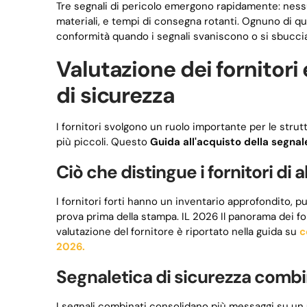
Tre segnali di pericolo emergono rapidamente: nessu
materiali, e tempi di consegna rotanti. Ognuno di qu
conformità quando i segnali svaniscono o si sbucci
Valutazione dei fornitori 
di sicurezza
I fornitori svolgono un ruolo importante per le strut
più piccoli. Questo
Guida all'acquisto della segnal
Ciò che distingue i fornitori di a
I fornitori forti hanno un inventario approfondito, pu
prova prima della stampa. IL 2026 Il panorama dei for
valutazione del fornitore è riportato nella guida su
c
2026.
Segnaletica di sicurezza combin
I segnali combinati consolidano più messaggi su un 