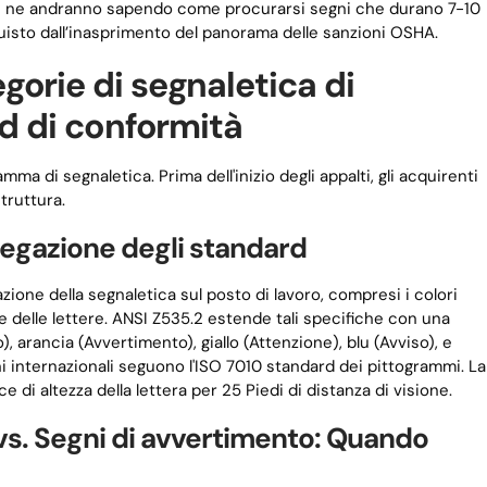
i se ne andranno sapendo come procurarsi segni che durano 7-10
uisto dall’inasprimento del panorama delle sanzioni OSHA.
orie di segnaletica di
rd di conformità
a di segnaletica. Prima dell'inizio degli appalti, gli acquirenti
truttura.
iegazione degli standard
azione della segnaletica sul posto di lavoro, compresi i colori
me delle lettere. ANSI Z535.2 estende tali specifiche con una
), arancia (Avvertimento), giallo (Attenzione), blu (Avviso), e
i internazionali seguono l'ISO 7010 standard dei pittogrammi. La
e di altezza della lettera per 25 Piedi di distanza di visione.
vs. Segni di avvertimento: Quando