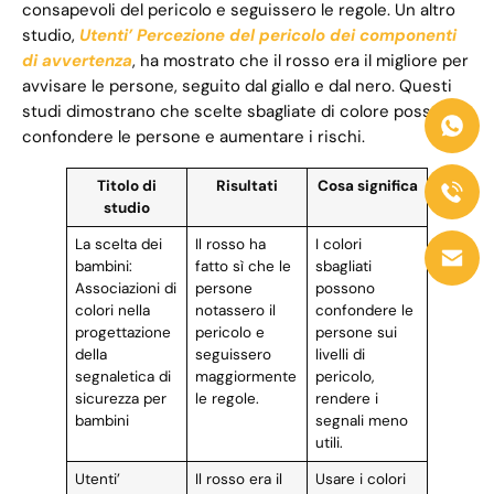
consapevoli del pericolo e seguissero le regole. Un altro
studio,
Utenti’ Percezione del pericolo dei componenti
di avvertenza
, ha mostrato che il rosso era il migliore per
avvisare le persone, seguito dal giallo e dal nero. Questi
studi dimostrano che scelte sbagliate di colore possono
confondere le persone e aumentare i rischi.
Titolo di
Risultati
Cosa significa
studio
La scelta dei
Il rosso ha
I colori
bambini:
fatto sì che le
sbagliati
Associazioni di
persone
possono
colori nella
notassero il
confondere le
progettazione
pericolo e
persone sui
della
seguissero
livelli di
segnaletica di
maggiormente
pericolo,
sicurezza per
le regole.
rendere i
bambini
segnali meno
utili.
Utenti’
Il rosso era il
Usare i colori