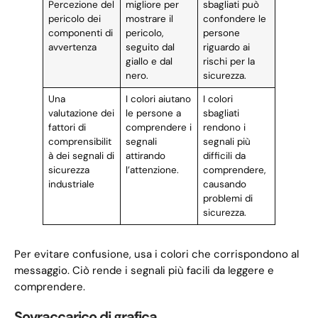
Percezione del
migliore per
sbagliati può
pericolo dei
mostrare il
confondere le
componenti di
pericolo,
persone
avvertenza
seguito dal
riguardo ai
giallo e dal
rischi per la
nero.
sicurezza.
Una
I colori aiutano
I colori
valutazione dei
le persone a
sbagliati
fattori di
comprendere i
rendono i
comprensibilit
segnali
segnali più
à dei segnali di
attirando
difficili da
sicurezza
l’attenzione.
comprendere,
industriale
causando
problemi di
sicurezza.
Per evitare confusione, usa i colori che corrispondono al
messaggio. Ciò rende i segnali più facili da leggere e
comprendere.
Sovraccarico di grafica