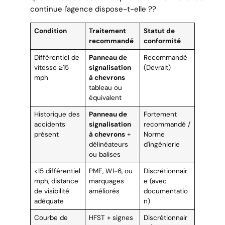
continue l'agence dispose-t-elle ??
Condition
Traitement
Statut de
recommandé
conformité
Différentiel de
Panneau de
Recommandé
vitesse ≥15
signalisation
(Devrait)
mph
à chevrons
tableau ou
équivalent
Historique des
Panneau de
Fortement
accidents
signalisation
recommandé /
présent
à chevrons
+
Norme
délinéateurs
d'ingénierie
ou balises
<15 différentiel
PME, W1-6, ou
Discrétionnair
mph, distance
marquages ​​
e (avec
de visibilité
améliorés
documentatio
adéquate
n)
Courbe de
HFST + signes
Discrétionnair