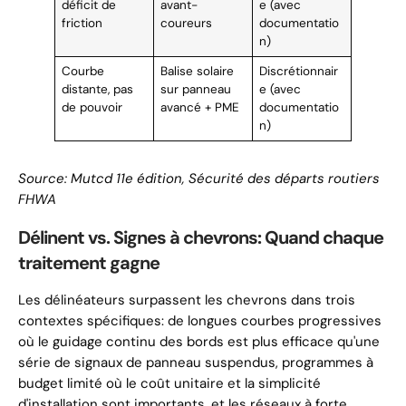
déficit de
avant-
e (avec
friction
coureurs
documentatio
n)
Courbe
Balise solaire
Discrétionnair
distante, pas
sur panneau
e (avec
de pouvoir
avancé + PME
documentatio
n)
Source: Mutcd 11e édition, Sécurité des départs routiers
FHWA
Délinent vs. Signes à chevrons: Quand chaque
traitement gagne
Les délinéateurs surpassent les chevrons dans trois
contextes spécifiques: de longues courbes progressives
où le guidage continu des bords est plus efficace qu'une
série de signaux de panneau suspendus, programmes à
budget limité où le coût unitaire et la simplicité
d'installation sont importants, et les réseaux à forte