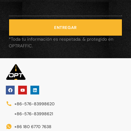
ENTREGAR
*Toda tu información es respetada. & protegido en
OPTRAFFIC.
+86-576-83998620
+86-576-83998621
+86 180 6770 7638