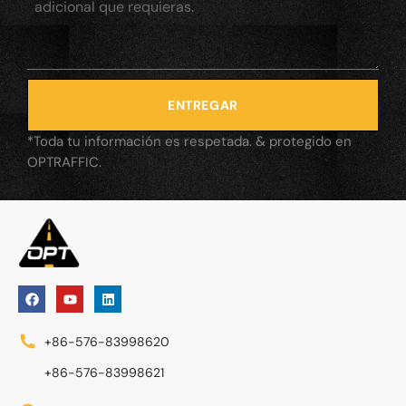
ENTREGAR
*Toda tu información es respetada. & protegido en
OPTRAFFIC.
+86-576-83998620
+86-576-83998621