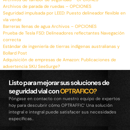
Archivos de parada de ruedas – OPCIONES
Seguridad impulsada por LEED: Puesto delineador flexible en
vía verde
Barreras llenas de agua Archivos – OPCIONES
Prueba de Tesla FSD: Delineadores reflectantes Navegación
correcta
Estándar de ingeniería de tierras indígenas australianas y
Bollard Post
Adquisición de empresas de Amazon: Publicaciones de
advertencia SKU SeeSurge?
Listo para mejorar sus soluciones de
seguridad vial con
OPTRAFICO?
Póngase en contacto con nuestro equipo de expertos
hoy para descubrir cómo OPTRAFFIC’ Una solución
integral e integral puede satisfacer sus necesidades
específicas..