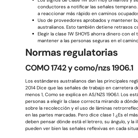
Los signos de clase 1W son muy brillantes y 
conductores a notificar las señales temprano.
a reaccionar más rápido en caminos ocupados
Uso de proveedores aprobados y mantener bue
australianos. Esto también detiene retrasos c
Elegir la clase 1W SHOYS ahorra dinero con e
mantener a las personas seguras en el camino
Normas regulatorias
COMO 1742 y como/nzs 1906.1
Los estándares australianos dan las principales regl
2014 Dice que las señales de trabajo en carretera 
menos 1, Como se explica en AS/NZS 1906.1. Los est
personas a elegir la clase correcta mirando a dónde
sobre la recolección y el uso de láminas retrorrefl
en las partes marcadas. Pero dice clase 1 ¿Es el m
deben pensar dónde está el letrero, su ángulo, y la i
pueden ver bien las señales reflexivas en cada situa