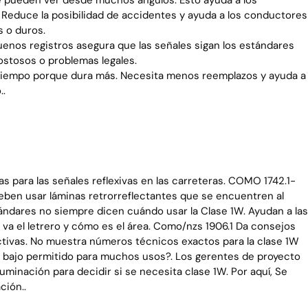
se pueden ver desde muchos ángulos. Esto ayuda a los
 Reduce la posibilidad de accidentes y ayuda a los conductores
 o duros.
nos registros asegura que las señales sigan los estándares
ostosos o problemas legales.
l tiempo porque dura más. Necesita menos reemplazos y ayuda a
..
as para las señales reflexivas en las carreteras. COMO 1742.1-
deben usar láminas retrorreflectantes que se encuentren al
ándares no siempre dicen cuándo usar la Clase 1W. Ayudan a las
 va el letrero y cómo es el área. Como/nzs 1906.1 Da consejos
ectivas. No muestra números técnicos exactos para la clase 1W
ás bajo permitido para muchos usos?. Los gerentes de proyecto
luminación para decidir si se necesita clase 1W. Por aquí, Se
ción..