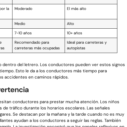
or la
Moderado
El más alto
Medio
Alto
7-10 años
10+ años
e
Recomendado para
Ideal para carreteras y
ras
carreteras más ocupadas
autopistas
o dentro del letrero. Los conductores pueden ver estos signos
tiempo. Esto le da a los conductores más tiempo para
los accidentes en caminos rápidos.
vertencia
cesitan conductores para prestar mucha atención. Los niños
s de tráfico durante los horarios escolares. Las señales
lugares. Se destacan por la mañana y la tarde cuando no es muy
illantes ayudan a los conductores a seguir las reglas. También
jemplo, La investigación encontró que los paneles reflexivos en