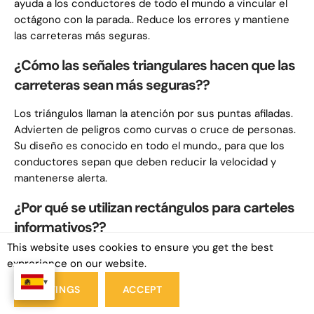
ayuda a los conductores de todo el mundo a vincular el
octágono con la parada.. Reduce los errores y mantiene
las carreteras más seguras.
¿Cómo las señales triangulares hacen que las
carreteras sean más seguras??
Los triángulos llaman la atención por sus puntas afiladas.
Advierten de peligros como curvas o cruce de personas.
Su diseño es conocido en todo el mundo., para que los
conductores sepan que deben reducir la velocidad y
mantenerse alerta.
¿Por qué se utilizan rectángulos para carteles
informativos??
This website uses cookies to ensure you get the best
Los rectángulos son simples y fáciles de leer.. Pueden
exprerience on our website.
contener más palabras o imágenes., haciéndolos ideales
para instrucciones o reglas. Esto ayuda a los
conductores a encontrar lo que necesitan rápidamente.