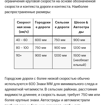
ограничения круговой скорости на основе обозначенной
скорости и контекста дороги и контекста. Наиболее
распространенные размеры:
Скорост
Городски
Сельски
Шоссе &
ная зона
е дороги
е дороги
Автостра
(км/ч)
ды
40 - 60
600 мм
750 мм
900 мм
80 - 100
750 мм
900 мм
1200 мм
110+
900 мм
1200 мм
1500 мм
(необязат
ельный)
Городские дороги с более низкой скоростью обычно
используются 600 Знаки ММ для минимального следа и
адекватной читаемости. В сельских районах, расстояния
видимости длиннее, и скорость выше, требует 750 мм или
более крупные знаки. Автострады и автомагистрали