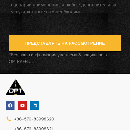
ПРЕДСТАВЛЯТЬ НА РАССМОТРЕНИЕ
*Вся ваша информация уважаема & защищено в
OPTRAFFIC.
+86-576-83998620
+86-576-83998621