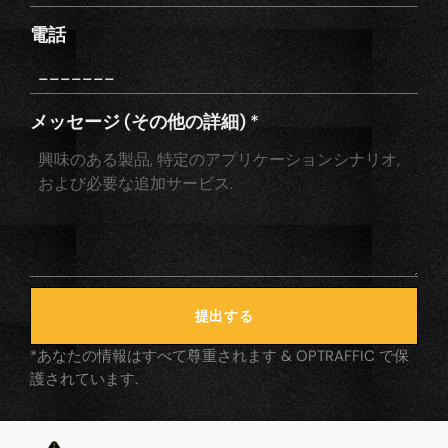
電話
メッセージ (その他の詳細)
*
提出する
*あなたの情報はすべて尊重されます & OPTRAFFIC で保
護されています.