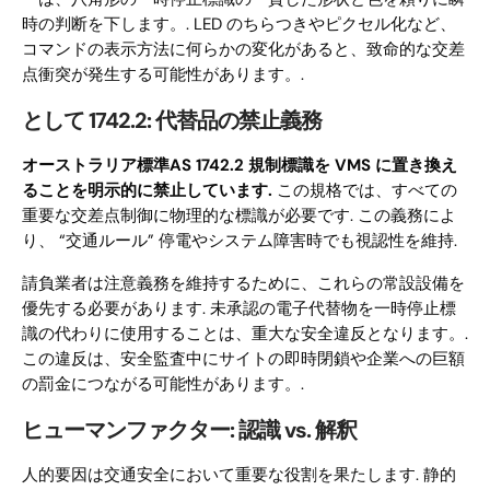
時の判断を下します。. LED のちらつきやピクセル化など、
コマンドの表示方法に何らかの変化があると、致命的な交差
点衝突が発生する可能性があります。.
として 1742.2: 代替品の禁止義務
オーストラリア標準AS 1742.2 規制標識を VMS に置き換え
ることを明示的に禁止しています.
この規格では、すべての
重要な交差点制御に物理的な標識が必要です. この義務によ
り、 “交通ルール” 停電やシステム障害時でも視認性を維持.
請負業者は注意義務を維持するために、これらの常設設備を
優先する必要があります. 未承認の電子代替物を一時停止標
識の代わりに使用することは、重大な安全違反となります。.
この違反は、安全監査中にサイトの即時閉鎖や企業への巨額
の罰金につながる可能性があります。.
ヒューマンファクター: 認識 vs. 解釈
人的要因は交通安全において重要な役割を果たします. 静的