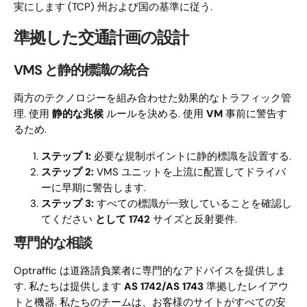
実にします (TCP) 州および国の基準に従う.
準拠した交通計画の設計
VMS と静的標識の統合
両方のテクノロジーを組み合わせた効果的なトラフィック管
理. 使用
静的な兆候
ルールを決める. 使用
VM
事前に警告す
るため.
ステップ 1:
必要な規制ポイントに静的標識を設置する.
ステップ 2:
VMS ユニットを上流に配置してドライバ
ーに早期に警​​告します.
ステップ 3:
すべての標識が一致していることを確認し
てください
として 1742
サイズと反射要件.
専門的な相談
Optraffic は道路請負業者に専門的なアドバイスを提供しま
す. 私たちは提供します
AS 1742/AS 1743
準拠したレイアウ
トと機器. 私たちのチームは、お客様のサイトがすべての安