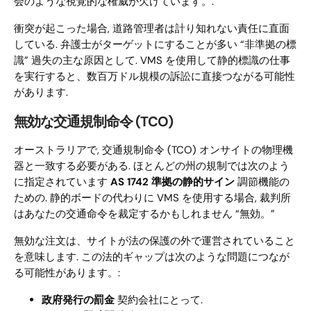
会のような視覚的な権威が欠けています。.
衝突が起こった場合, 道路管理者は計り知れない責任に直面
している. 弁護士がターゲットにすることが多い “非準拠の標
識” 過失の主な原因として. VMS を使用して静的標識の仕事
を実行すると、数百万ドル規模の訴訟に直接つながる可能性
があります.
無効な交通規制命令 (TCO)
オーストラリアで, 交通規制命令 (TCO) オンサイトの物理機
器と一致する必要がある. ほとんどの州の規制では次のよう
に指定されています
AS 1742 準拠の静的サイン
調節機能の
ための. 静的ボードの代わりに VMS を使用する場合, 裁判所
はあなたの交通命令を裁定するかもしれません “無効。”
無効な注文は、サイトが法の保護の外で運営されていること
を意味します. この法的ギャップは次のような問題につなが
る可能性があります。:
政府発行の罰金
契約会社にとって.