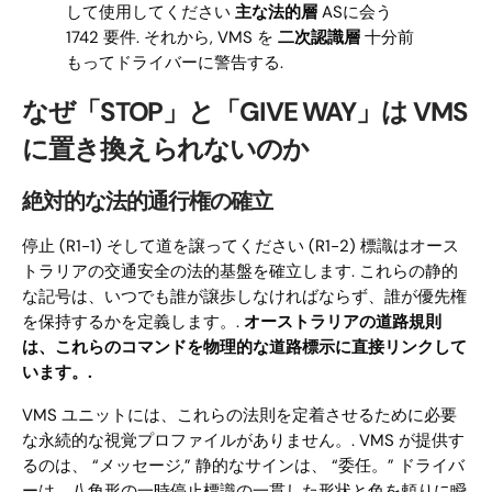
して使用してください
主な法的層
ASに会う
1742 要件. それから, VMS を
二次認識層
十分前
もってドライバーに警告する.
なぜ「STOP」と「GIVE WAY」は VMS
に置き換えられないのか
絶対的な法的通行権の確立
停止 (R1-1) そして道を譲ってください (R1-2) 標識はオース
トラリアの交通安全の法的基盤を確立します. これらの静的
な記号は、いつでも誰が譲歩しなければならず、誰が優先権
を保持するかを定義します。.
オーストラリアの道路規則
は、これらのコマンドを物理的な道路標示に直接リンクして
います。.
VMS ユニットには、これらの法則を定着させるために必要
な永続的な視覚プロファイルがありません。. VMS が提供す
るのは、 “メッセージ,” 静的なサインは、 “委任。” ドライバ
ーは、八角形の一時停止標識の一貫した形状と色を頼りに瞬