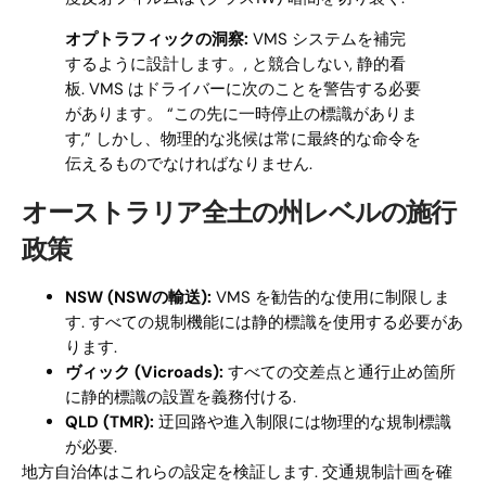
オプトラフィックの洞察:
VMS システムを補完
するように設計します。, と競合しない, 静的看
板. VMS はドライバーに次のことを警告する必要
があります。 “この先に一時停止の標識がありま
す,” しかし、物理的な兆候は常に最終的な命令を
伝えるものでなければなりません.
オーストラリア全土の州レベルの施行
政策
NSW (NSWの輸送):
VMS を勧告的な使用に制限しま
す. すべての規制機能には静的標識を使用する必要があ
ります.
ヴィック (Vicroads):
すべての交差点と通行止め箇所
に静的標識の設置を義務付ける.
QLD (TMR):
迂回路や進入制限には物理的な規制標識
が必要.
地方自治体はこれらの設定を検証します. 交通規制計画を確