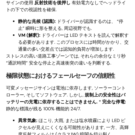
サインの使用
反射技術を後押し
有効電力なしでヘッドライ
トの下での視認性を確保.
静的な兆候 (認識):
ドライバーが認識するのは、 “停
止” 瞬時に形を整える, 周辺視野でも.
VM (解釈):
ドライバーは LED テキストを読んで解釈す
る必要があります. このプロセスには時間がかかり、交
通量の多い交差点では認知的負荷が増加します.
ストレスの高い道路工事ゾーンでは, それらの余分なミリ秒
“通訳時間” 安全な停止と高速衝突の違いを判断する.
極限状態におけるフェールセーフの信頼性
可変メッセージサインは電池に依存します, ソーラーコント
ローラー, そしてソフトウェア. しかし,
規制上の安全性はバ
ッテリーの充電に依存することはできません.
*
完全な停電:
静的な標識が残る 100% 機能的 24/7.
異常気象:
ほこり, 大雨, または塩水噴霧により LED ピ
クセルが見えにくくなる可能性があります, 一方、高輝
度反射フィルムは (クラス1W) 暗闇を切り裂く.