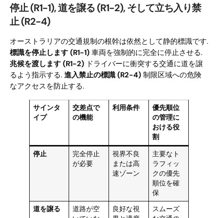
停止 (R1-1), 道を譲る (R1-2), そして立ち入り禁
止 (R2-4)
オーストラリアの交通規制の根幹は依然として静的標識です.
標識を停止します (R1-1)
車両を強制的に完全に停止させる.
兆候を渡します (R1-2)
ドライバーに衝突する交通に道を譲
るよう指示する.
進入禁止の標識 (R2-4)
制限区域への危険
なアクセスを防止する.
サインタ
交差点で
利用条件
優先順位
イプ
の機能
の管理に
おける役
割
停止
完全停止
視界不良
主要なト
が必要
または高
ラフィッ
速ゾーン
クの優先
順位を確
保
道を譲る
道路が空
良好な視
スムーズ