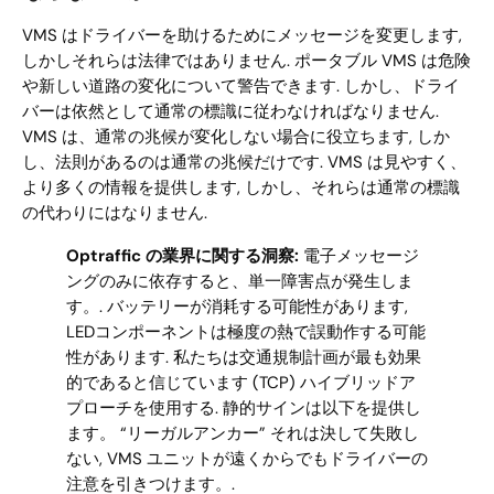
VMS はドライバーを助けるためにメッセージを変更します,
しかしそれらは法律ではありません. ポータブル VMS は危険
や新しい道路の変化について警告できます. しかし、ドライ
バーは依然として通常の標識に従わなければなりません.
VMS は、通常の兆候が変化しない場合に役立ちます, しか
し、法則があるのは通常の兆候だけです. VMS は見やすく、
より多くの情報を提供します, しかし、それらは通常の標識
の代わりにはなりません.
Optraffic の業界に関する洞察:
電子メッセージ
ングのみに依存すると、単一障害点が発生しま
す。. バッテリーが消耗する可能性があります,
LEDコンポーネントは極度の熱で誤動作する可能
性があります. 私たちは交通規制計画が最も効果
的であると信じています (TCP) ハイブリッドア
プローチを使用する. 静的サインは以下を提供し
ます。 “リーガルアンカー” それは決して失敗し
ない, VMS ユニットが遠くからでもドライバーの
注意を引きつけます。.