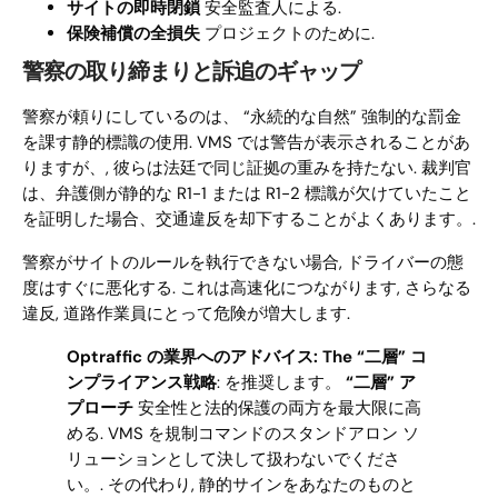
サイトの即時閉鎖
安全監査人による.
保険補償の全損失
プロジェクトのために.
警察の取り締まりと訴追のギャップ
警察が頼りにしているのは、 “永続的な自然” 強制的な罰金
を課す静的標識の使用. VMS では警告が表示されることがあ
りますが、, 彼らは法廷で同じ証拠の重みを持たない. 裁判官
は、弁護側が静的な R1-1 または R1-2 標識が欠けていたこと
を証明した場合、交通違反を却下することがよくあります。.
警察がサイトのルールを執行できない場合, ドライバーの態
度はすぐに悪化する. これは高速化につながります, さらなる
違反, 道路作業員にとって危険が増大します.
Optraffic の業界へのアドバイス:
The
“二層” コ
ンプライアンス戦略
: を推奨します。
“二層” ア
プローチ
安全性と法的保護の両方を最大限に高
める. VMS を規制コマンドのスタンドアロン ソ
リューションとして決して扱わないでくださ
い。. その代わり, 静的サインをあなたのものと