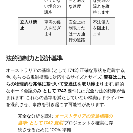
いていな
界と適度
な交通の
い場合の
な速度
流れを維
譲歩
持します
立入り禁
車両の侵
安全上の
不法侵入
止
入を防ぎ
制限また
を阻止し
ます
は一方通
ます
行の道路
法的強制力と設計基準
オーストラリアの基準 (として 1742) 正確な形状を定義する,
色, あらゆる規制標識に対応するサイズとサイズ.
警察はこれ
らの物理的な兆候に基づいて交通法を取り締まります.
静的
なボード会議のみ
として 1743
要件には完全な法的権限が含
まれます. これらの基準を満たしていない標識はドライバー
を混乱させ、事故を引き起こす可能性があります.
完全な分析を読む
オーストラリアの交通標識の
基準: として 1742 規則
プロジェクトを確実に存
続させるために 100% 準拠.