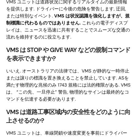
VMS ユニットは道路状況に関するリアルタイムの最新情報
を提供します. ドライバーに今後の危険を警告します, 迂回,
または特別なイベント.
VMS は状況認識を強化しますが、規
制標識に代わるものではありません.
これらの電子ディスプ
レイは、ニュースを迅速に共有することでスムーズな交通の
流れを維持するのに役立ちます.
VMS は STOP や GIVE WAY などの規制コマンド
を表示できますか?
いいえ. オーストラリアの法律では、VMS が静的な一時停止
または譲りの標識を置き換えることを禁止しています. ASを
満たす物理的な兆候のみ 1743 規格には法的権限がある. VMS
は、 “この先、一旦停止” 警告, 物理的なサインは最終的なコ
マンドを伝達する必要があります.
VMS は道路工事区域内の安全性をどのように向
上させるのか?
VMS ユニットは、車線閉鎖や速度変更を事前にドライバー