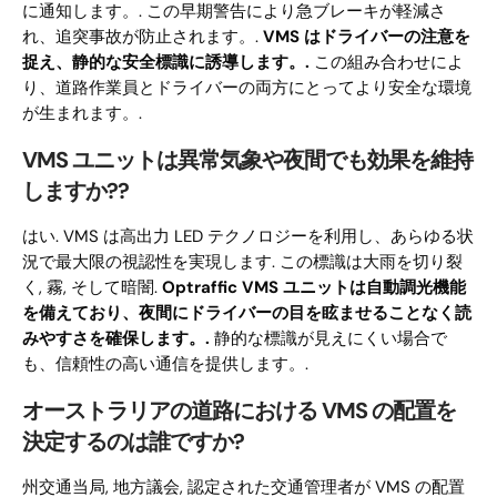
に通知します。. この早期警告により急ブレーキが軽減さ
れ、追突事故が防止されます。.
VMS はドライバーの注意を
捉え、静的な安全標識に誘導します。.
この組み合わせによ
り、道路作業員とドライバーの両方にとってより安全な環境
が生まれます。.
VMS ユニットは異常気象や夜間でも効果を維持
しますか??
はい. VMS は高出力 LED テクノロジーを利用し、あらゆる状
況で最大限の視認性を実現します. この標識は大雨を切り裂
く, 霧, そして暗闇.
Optraffic VMS ユニットは自動調光機能
を備えており、夜間にドライバーの目を眩ませることなく読
みやすさを確保します。.
静的な標識が見えにくい場合で
も、信頼性の高い通信を提供します。.
オーストラリアの道路における VMS の配置を
決定するのは誰ですか?
州交通当局, 地方議会, 認定された交通管理者が VMS の配置