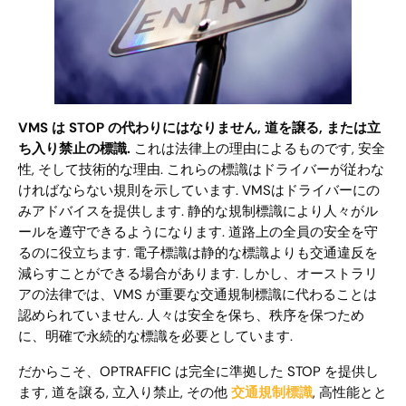
VMS は STOP の代わりにはなりません, 道を譲る, または立
ち入り禁止の標識.
これは法律上の理由によるものです, 安全
性, そして技術的な理由. これらの標識はドライバーが従わな
ければならない規則を示しています. VMSはドライバーにの
みアドバイスを提供します. 静的な規制標識により人々がル
ールを遵守できるようになります. 道路上の全員の安全を守
るのに役立ちます. 電子標識は静的な標識よりも交通違反を
減らすことができる場合があります. しかし、オーストラリ
アの法律では、VMS が重要な交通規制標識に代わることは
認められていません. 人々は安全を保ち、秩序を保つため
に、明確で永続的な標識を必要としています.
だからこそ、OPTRAFFIC は完全に準拠した STOP を提供し
ます, 道を譲る, 立入り禁止, その他
交通規制標識
, 高性能とと