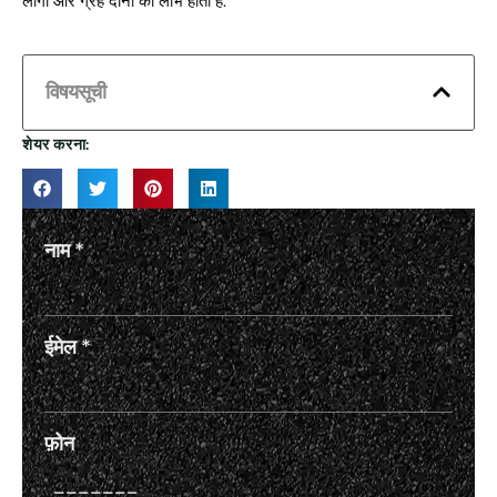
लोगों और ग्रह दोनों को लाभ होता है.
विषयसूची
शेयर करना:
नाम
*
ईमेल
*
फ़ोन