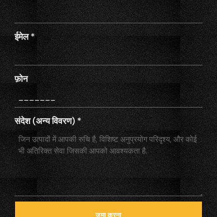
ईमेल
*
फ़ोन
संदेश (अन्य विवरण)
*
जमा करना