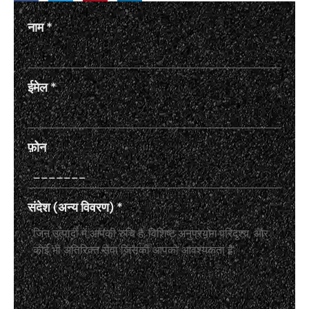
नाम
*
ईमेल
*
फ़ोन
संदेश (अन्य विवरण)
*