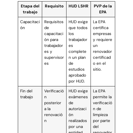
Etapa del
Requisito
HUD LSHR
PVP de la
trabajo
EPA
Capacitaci
Requisitos
HUD exige
La EPA
ón
de
que todos
certifica
capacitaci
los
empresas
ón para
trabajador
y requiere
trabajador
es
un
es y
complete
renovador
supervisor
n un plan
certificad
es
de
o en el
estudios
sitio.
aprobado
por HUD.
Fin del
Verificació
HUD exige
La EPA
trabajo
n
exámenes
permite la
posterior
de
verificació
a la
autorizaci
n de
renovació
ón
limpieza
n
realizados
por parte
por una
del
entidad
renovador.