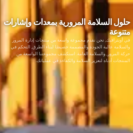
حلول السلامة المرورية بمعدات وإشارات
متنوعة
في أوبترافيك, نحن نقدم مجموعة واسعة من منتجات إدارة المرور
والسلامة عالية الجودة والمصممة خصيصًا لبناء الطرق, التحكم في
حركة المرور, والسلامة العامة. استكشف مجموعتنا الواسعة من
المنتجات أدناه لتعزيز السلامة والكفاءة في عملياتك.