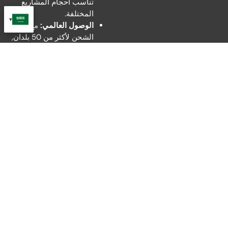
تناسب أحجام المشاريع
المختلفة.
الوصول العالمي:
مع خبرة
الشحن لأكثر من 50 بلدان,
نحن نضمن وصول معدات
السلامة المرورية الخاصة
بك في الوقت المحدد, في
أي مكان في العالم.
التأثير العالمي & مشاريع بارزة
ساهمت OPTRAFFIC في الأحداث العالمية الكبرى ومشاريع البنية
التحتية, موثوق به من قبل المنظمات الكبرى للمبادرات رفيعة
المستوى.