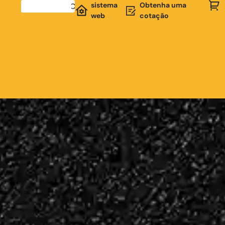
sistema
Obtenha uma
web
cotação