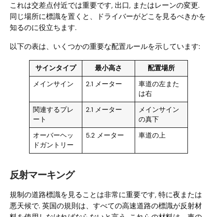
これは交差点付近では重要です, 出口, またはレーンの変更.
同じ場所に標識を置くと、ドライバーがどこを見るべきかを
知るのに役立ちます.
以下の表は、いくつかの重要な配置ルールを示しています:
サインタイプ
最小高さ
配置場所
メインサイン
2.1 メーター
車道の左また
は右
関連するプレ
2.1 メーター
メインサイン
ート
の真下
オーバーヘッ
5.2 メーター
車道の上
ドガントリー
反射マーキング
規制の道路標識を見ることは非常に重要です, 特に夜または
悪天候で. 英国の規則は、すべての高速道路の標識が反射材