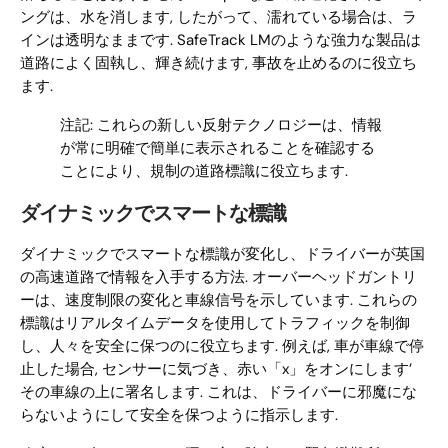
ングは、水を消します, したがって、濡れている場合は、ラ
インは透明なままです. SafeTrack LMのような強力な製品は
道路によく固執し、輝き続けます, 事故を止めるのに役立ち
ます.
注記: これらの新しい反射テクノロジーは、情報
が常に明確で簡単に表示されることを確認する
ことにより、規制の道路標識に役立ちます.
ダイナミックでスマートな標識
ダイナミックでスマートな標識が変化し、ドライバーが英国
の高速道路で情報を入手する方法. オーバーヘッドガントリ
ーは、速度制限の変化と車線信号を示しています. これらの
標識はリアルタイムデータを使用してトラフィックを制御
し、人々を安全に保つのに役立ちます. 例えば, 車が車線で停
止した場合, センサーに気づき、赤い「x」をオンにします’
その車線の上に署名します. これは、ドライバーに邪魔にな
らないようにして安全を保つように指示します.