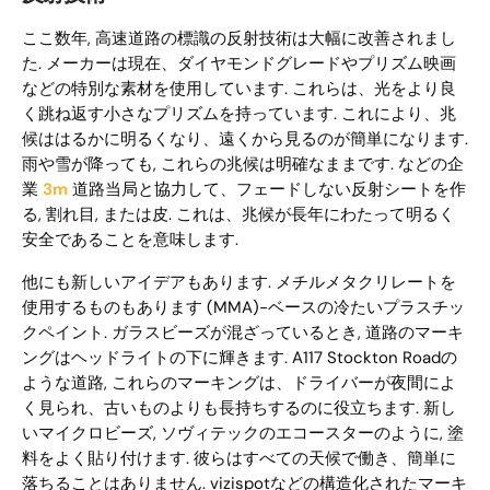
ここ数年, 高速道路の標識の反射技術は大幅に改善されまし
た. メーカーは現在、ダイヤモンドグレードやプリズム映画
などの特別な素材を使用しています. これらは、光をより良
く跳ね返す小さなプリズムを持っています. これにより、兆
候ははるかに明るくなり、遠くから見るのが簡単になります.
雨や雪が降っても, これらの兆候は明確なままです. などの企
業
3m
道路当局と協力して、フェードしない反射シートを作
る, 割れ目, または皮. これは、兆候が長年にわたって明るく
安全であることを意味します.
他にも新しいアイデアもあります. メチルメタクリレートを
使用するものもあります (MMA)-ベースの冷たいプラスチッ
クペイント. ガラスビーズが混ざっているとき, 道路のマーキ
ングはヘッドライトの下に輝きます. A117 Stockton Roadの
ような道路, これらのマーキングは、ドライバーが夜間によ
く見られ、古いものよりも長持ちするのに役立ちます. 新し
いマイクロビーズ, ソヴィテックのエコースターのように, 塗
料をよく貼り付けます. 彼らはすべての天候で働き、簡単に
落ちることはありません. vizispotなどの構造化されたマーキ