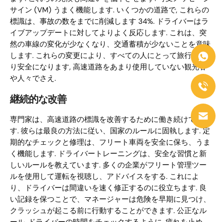
サイン (VM) うまく機能します. いくつかの道路で, これらの
標識は、事故の数をまでに削減します 34%. ドライバーはラ
イブアップデートに対してよりよく反応します. これは、突
然の車線の変化が少なくなり、交通蓄積が少ないことを意味
します. これらの変更により、すべての人にとって旅行がよ
り安全になります, 高速道路をあまり使用していない観光客
や人々でさえ.
継続的な改善
専門家は、高速道路の標識を改善するために働き続けていま
す. 彼らは最良の方法に従い、国家のルールに固執します. 定
期的なチェックと修理は、フリート車両を安全に保ち、うま
く機能します. ドライバートレーニングは、安全な習慣と新
しいルールを教えています. 多くの企業がフリート管理ツー
ルを使用して運転を視聴し、アドバイスをする. これによ
り、ドライバーは間違いを速く修正するのに役立ちます. 良
い記録を保つことで、マネージャーは危険を早期に見つけ、
クラッシュが起こる前に行動することができます. 公正なル