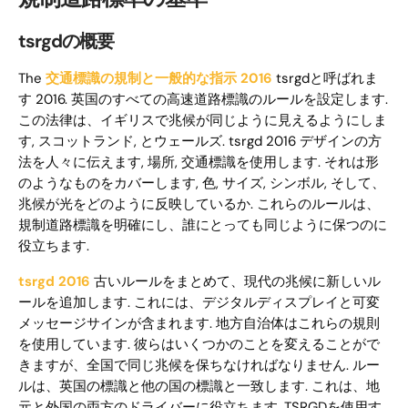
tsrgdの概要
The
交通標識の規制と一般的な指示 2016
tsrgdと呼ばれま
す 2016. 英国のすべての高速道路標識のルールを設定します.
この法律は、イギリスで兆候が同じように見えるようにしま
す, スコットランド, とウェールズ. tsrgd 2016 デザインの方
法を人々に伝えます, 場所, 交通標識を使用します. それは形
のようなものをカバーします, 色, サイズ, シンボル, そして、
兆候が光をどのように反映しているか. これらのルールは、
規制道路標識を明確にし、誰にとっても同じように保つのに
役立ちます.
tsrgd 2016
古いルールをまとめて、現代の兆候に新しいル
ールを追加します. これには、デジタルディスプレイと可変
メッセージサインが含まれます. 地方自治体はこれらの規則
を使用しています. 彼らはいくつかのことを変えることがで
きますが、全国で同じ兆候を保ちなければなりません. ルー
ルは、英国の標識と他の国の標識と一致します. これは、地
元と外国の両方のドライバーに役立ちます. TSRGDを使用す