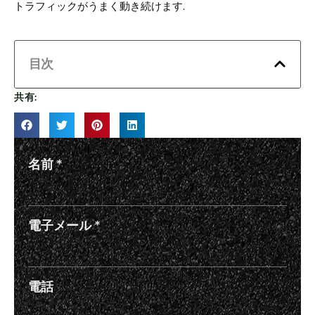
トラフィックがうまく動き続けます.
目次
共有:
名前
*
電子メール
*
電話