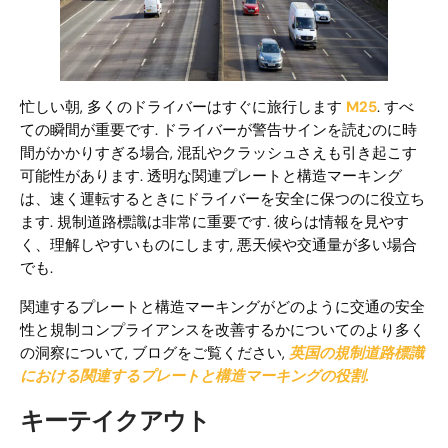
忙しい朝, 多くのドライバーはすぐに旅行します
M25
. すべ
ての瞬間が重要です. ドライバーが警告サインを読むのに時
間がかかりすぎる場合, 混乱やクラッシュさえも引き起こす
可能性があります. 透明な関連プレートと構造マーキング
は、速く運転するときにドライバーを安全に保つのに役立ち
ます. 規制道路標識は非常に重要です. 彼らは情報を見やす
く、理解しやすいものにします, 悪天候や交通量が多い場合
でも.
関連するプレートと構造マーキングがどのように交通の安全
性と規制コンプライアンスを改善するかについてのより多く
の洞察について, ブログをご覧ください,
英国の規制道路標識
における関連するプレートと構造マーキングの役割
.
キーテイクアウト