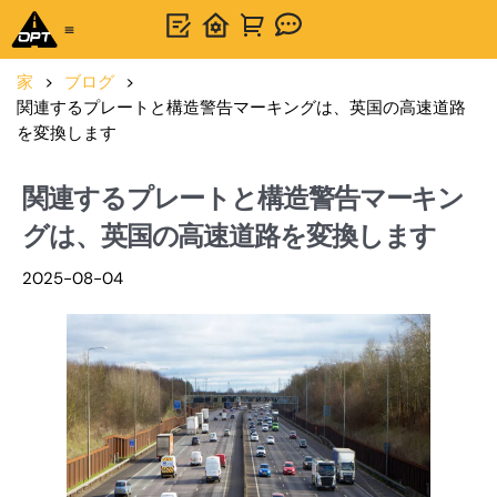
製品
アプリケーション
ワンストップソリューション
オプトサインズについて
お問い合わせ
ブログ
ニュース
オプトラフィック
家
>
ブログ
>
関連するプレートと構造警告マーキングは、英国の高速道路
を変換します
関連するプレートと構造警告マーキン
グは、英国の高速道路を変換します
2025-08-04