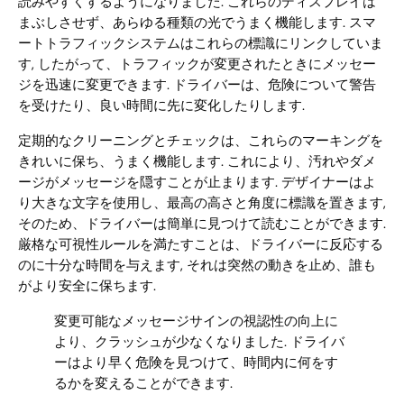
読みやすくするようになりました. これらのディスプレイは
まぶしさせず、あらゆる種類の光でうまく機能します. スマ
ートトラフィックシステムはこれらの標識にリンクしていま
す, したがって、トラフィックが変更されたときにメッセー
ジを迅速に変更できます. ドライバーは、危険について警告
を受けたり、良い時間に先に変化したりします.
定期的なクリーニングとチェックは、これらのマーキングを
きれいに保ち、うまく機能します. これにより、汚れやダメ
ージがメッセージを隠すことが止まります. デザイナーはよ
り大きな文字を使用し、最高の高さと角度に標識を置きます,
そのため、ドライバーは簡単に見つけて読むことができます.
厳格な可視性ルールを満たすことは、ドライバーに反応する
のに十分な時間を与えます, それは突然の動きを止め、誰も
がより安全に保ちます.
変更可能なメッセージサインの視認性の向上に
より、クラッシュが少なくなりました. ドライバ
ーはより早く危険を見つけて、時間内に何をす
るかを変えることができます.