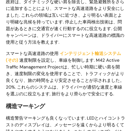
政府は、ダイナミックな硬い肩を除去し、緊急避難所をさら
に追加することにより、スマートな高速道路をより安全にし
ました. これらの領域は互いに近づき、より明るい表面とよ
り明確な兆候を持っています. 停止した車両検出技術は、問
題があるときに交通官が速く行動するのに役立ちます. 公開
キャンペーンは、ドライバーにスマートな高速道路の標識の
使用と従う方法を教えます.
スマートな高速道路の使用
インテリジェント輸送システム
(その)
速度制限を設定し、車線を制御します. M42 Active
Traffic Management Projectは、忙しい時期に硬い肩を開
き、速度制限の変化を使用することで、トラフィックがより
良くなり、旅の時間をより安定させることが示されました。
20%. これらのシステムは、ドライバーが適切な速度と車線
を選ぶのに役立ちます, 旅行をより滑らかで安全にする.
構造マーキング
構造警告マーキングも良くなっています. LEDとハイコントラ
ストのディスプレイは、メッセージを遠くからより明るくて