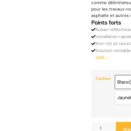
comme délimitateu
pour les travaux ro
asphalte et autres 
Points forts
Ruban réfléchissa
Installation rapi
Anti-UV et résist
Solution rentable
UGS：
Couleur
Blanc(
Jaune(
Ajo