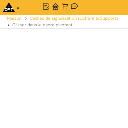
Solution unique
À propos d'OPTSIGNS
Contactez-nous
Maison
>
Cadres de signalisation routière & Supports
>
Glisser dans le cadre pivotant